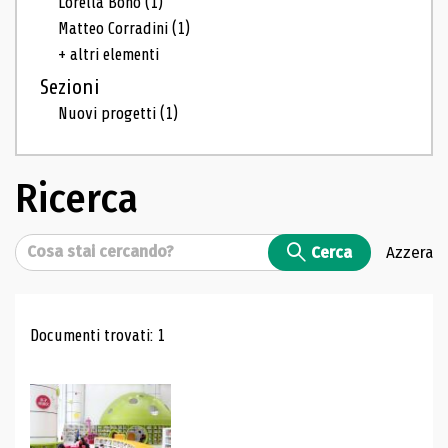
Lorella Bono
(1)
Matteo Corradini
(1)
+ altri elementi
Sezioni
Nuovi progetti
(1)
Ricerca
Cerca
Cerca
Azzera
Risultati di ricerca
Documenti trovati: 1