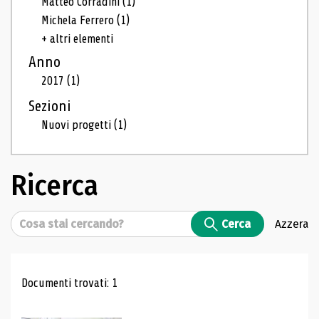
Matteo Corradini
(1)
Michela Ferrero
(1)
+ altri elementi
Anno
2017
(1)
Sezioni
Nuovi progetti
(1)
Ricerca
Cerca
Cerca
Azzera
Risultati di ricerca
Documenti trovati: 1