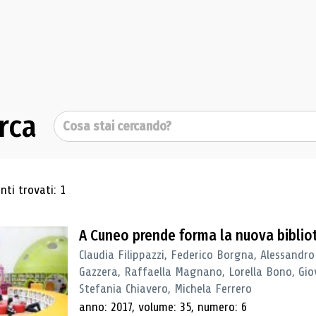
rca
Cerca
ultati di ricerca
ti trovati: 1
A Cuneo prende forma la nuova biblio
Claudia Filippazzi, Federico Borgna, Alessandro
Gazzera, Raffaella Magnano, Lorella Bono, Gio
Stefania Chiavero, Michela Ferrero
anno: 2017, volume: 35, numero: 6