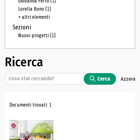
Giovanna Ferro
(1)
Lorella Bono
(1)
+ altri elementi
Sezioni
Nuovi progetti
(1)
Ricerca
Cerca
Cerca
Azzera
Risultati di ricerca
Documenti trovati: 1