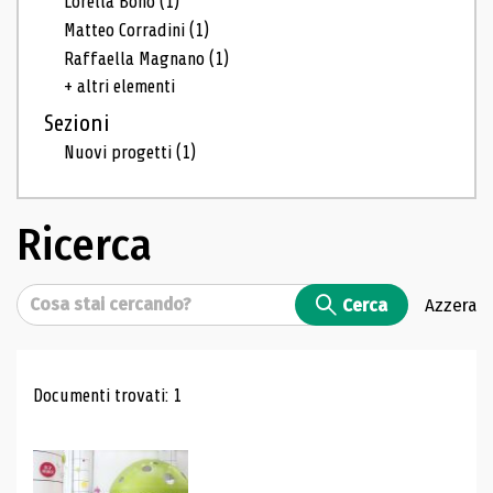
Lorella Bono
(1)
Matteo Corradini
(1)
Raffaella Magnano
(1)
+ altri elementi
Sezioni
Nuovi progetti
(1)
Ricerca
Cerca
Cerca
Azzera
Risultati di ricerca
Documenti trovati: 1