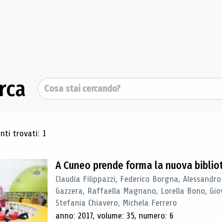
rca
Cerca
ultati di ricerca
ti trovati: 1
A Cuneo prende forma la nuova biblio
Claudia Filippazzi, Federico Borgna, Alessandro
Gazzera, Raffaella Magnano, Lorella Bono, Gio
Stefania Chiavero, Michela Ferrero
anno: 2017, volume: 35, numero: 6