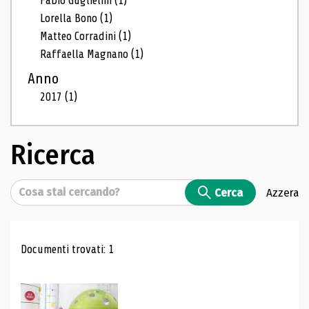
Fabio Guglielmi
(1)
Lorella Bono
(1)
Matteo Corradini
(1)
Raffaella Magnano
(1)
Anno
2017
(1)
Ricerca
Cerca
Cerca
Azzera
Risultati di ricerca
Documenti trovati: 1