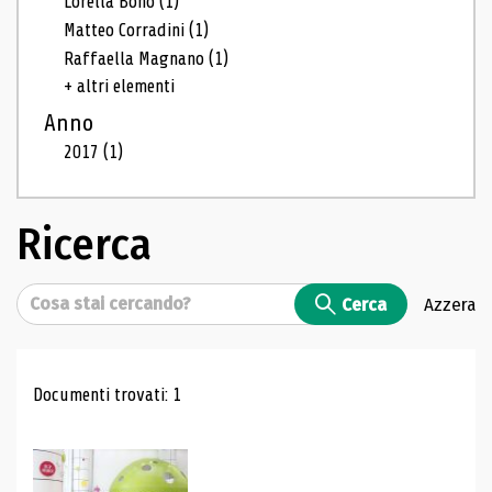
Lorella Bono
(1)
Matteo Corradini
(1)
Raffaella Magnano
(1)
+ altri elementi
Anno
2017
(1)
Ricerca
Cerca
Cerca
Azzera
Risultati di ricerca
Documenti trovati: 1