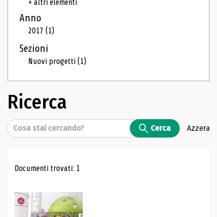
+ altri elementi
Anno
2017
(1)
Sezioni
Nuovi progetti
(1)
Ricerca
Cerca
Cerca
Azzera
Risultati di ricerca
Documenti trovati: 1