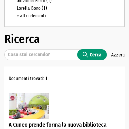
Giovanna Ferro
(1)
Lorella Bono
(1)
+ altri elementi
Ricerca
Cerca
Cerca
Azzera
Risultati di ricerca
Documenti trovati: 1
A Cuneo prende forma la nuova biblioteca