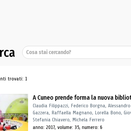
rca
Cerca
ultati di ricerca
ti trovati: 1
A Cuneo prende forma la nuova biblio
Claudia Filippazzi, Federico Borgna, Alessandro
Gazzera, Raffaella Magnano, Lorella Bono, Gio
Stefania Chiavero, Michela Ferrero
anno: 2017, volume: 35, numero: 6