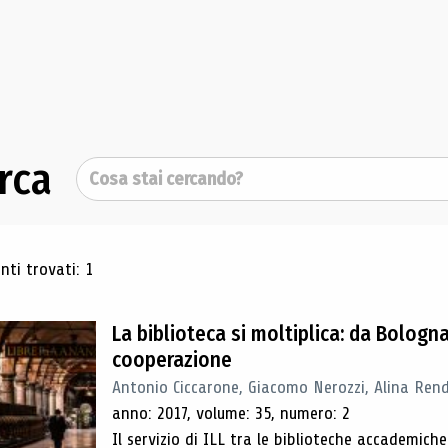
rca
Cerca
ultati di ricerca
ti trovati: 1
La biblioteca si moltiplica: da Bolog
cooperazione
Antonio Ciccarone, Giacomo Nerozzi, Alina Rendi
anno: 2017, volume: 35, numero: 2
Il servizio di ILL tra le biblioteche accademich