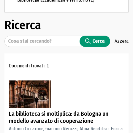
Biblioteche accademiche e territorio
(1)
Ricerca
Cerca
Cerca
Azzera
Risultati di ricerca
Documenti trovati: 1
La biblioteca si moltiplica: da Bologna un
modello avanzato di cooperazione
Antonio Ciccarone, Giacomo Nerozzi, Alina Renditiso, Enrica