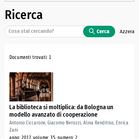
Ricerca
Cerca
Cerca
Azzera
Risultati di ricerca
Documenti trovati: 1
La biblioteca si moltiplica: da Bologna un
modello avanzato di cooperazione
Antonio Ciccarone, Giacomo Nerozzi, Alina Renditiso, Enrica
Zani
anno: 2017, volume: 35, numero: 2