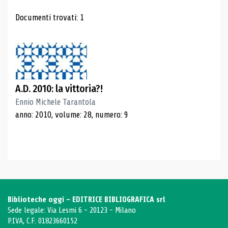
Risultati di ricerca
Documenti trovati: 1
A.D. 2010: la vittoria?!
Ennio Michele Tarantola
anno: 2010, volume: 28, numero: 9
Biblioteche oggi - EDITRICE BIBLIOGRAFICA srl
Sede legale: Via Lesmi 6 - 20123 - Milano
P.IVA, C.F. 01823660152