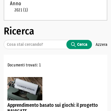
Anno
2021
(1)
Ricerca
Cerca
Cerca
Azzera
Risultati di ricerca
Documenti trovati: 1
Apprendimento basato sui giochi: il progetto