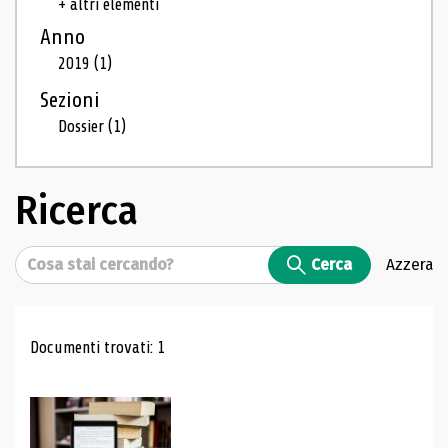
+ altri elementi
Anno
2019
(1)
Sezioni
Dossier
(1)
Ricerca
Cerca
Cerca
Azzera
Risultati di ricerca
Documenti trovati: 1