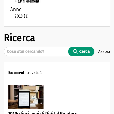
+ altri elementi
Anno
2019
(1)
Ricerca
Cerca
Cerca
Azzera
Risultati di ricerca
Documenti trovati: 1
2019: dieci anni di Digital Readers