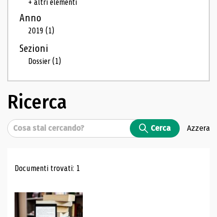
+ altri elementi
Anno
2019
(1)
Sezioni
Dossier
(1)
Ricerca
Cerca
Cerca
Azzera
Risultati di ricerca
Documenti trovati: 1