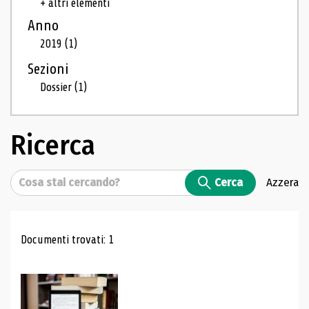
+ altri elementi
Anno
2019
(1)
Sezioni
Dossier
(1)
Ricerca
Cerca
Cerca
Azzera
Risultati di ricerca
Documenti trovati: 1