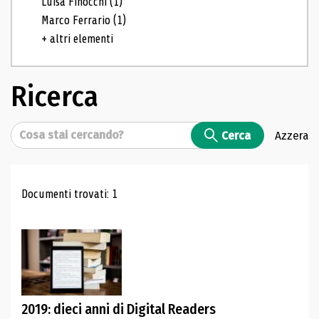
Luisa Finocchi
(1)
Marco Ferrario
(1)
+ altri elementi
Ricerca
Cerca
Cerca
Azzera
Risultati di ricerca
Documenti trovati: 1
2019: dieci anni di Digital Readers