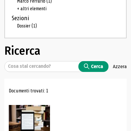
Marco Ferrario
(1)
+ altri elementi
Sezioni
Dossier
(1)
Ricerca
Cerca
Cerca
Azzera
Risultati di ricerca
Documenti trovati: 1