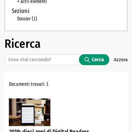
+ altri elementi
Sezioni
Dossier
(1)
Ricerca
Cerca
Cerca
Azzera
Risultati di ricerca
Documenti trovati: 1
2019: dieci anni di Digital Readers