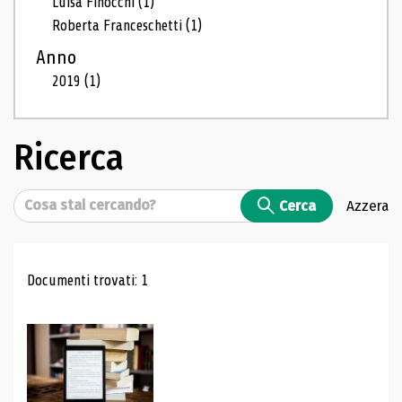
Luisa Finocchi
(1)
Roberta Franceschetti
(1)
Anno
2019
(1)
Ricerca
Cerca
Cerca
Azzera
Risultati di ricerca
Documenti trovati: 1