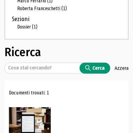
Marco Ferrario
(1)
Roberta Franceschetti
(1)
Sezioni
Dossier
(1)
Ricerca
Cerca
Cerca
Azzera
Risultati di ricerca
Documenti trovati: 1