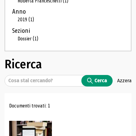
Roberta Franceschetti
(1)
Anno
2019
(1)
Sezioni
Dossier
(1)
Ricerca
Cerca
Cerca
Azzera
Risultati di ricerca
Documenti trovati: 1