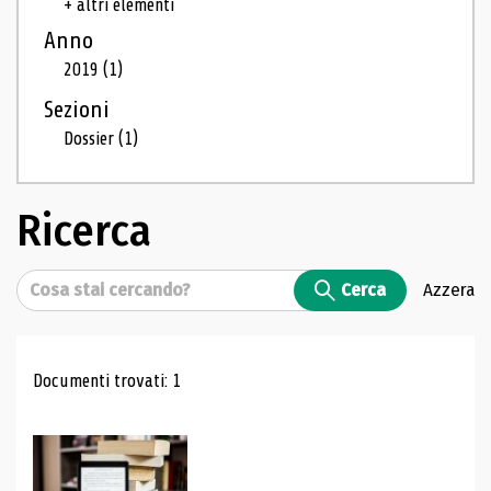
+ altri elementi
Anno
2019
(1)
Sezioni
Dossier
(1)
Ricerca
Cerca
Cerca
Azzera
Risultati di ricerca
Documenti trovati: 1