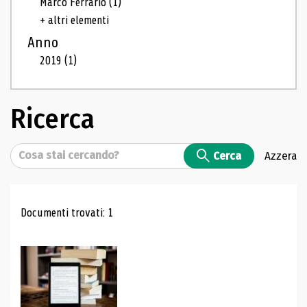
Marco Ferrario
(1)
+ altri elementi
Anno
2019
(1)
Ricerca
Cerca
Cerca
Azzera
Risultati di ricerca
Documenti trovati: 1