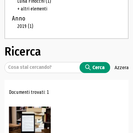
Luisa Finocchi
(1)
+ altri elementi
Anno
2019
(1)
Ricerca
Cerca
Cerca
Azzera
Risultati di ricerca
Documenti trovati: 1