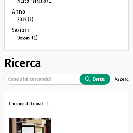
Marco Ferrario
(1)
Anno
2019
(1)
Sezioni
Dossier
(1)
Ricerca
Cerca
Cerca
Azzera
Risultati di ricerca
Documenti trovati: 1