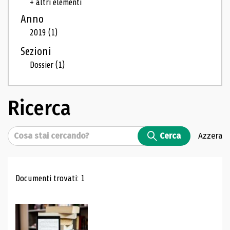
+ altri elementi
Anno
2019
(1)
Sezioni
Dossier
(1)
Ricerca
Cerca
Cerca
Azzera
Risultati di ricerca
Documenti trovati: 1