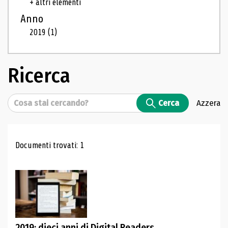
+ altri elementi
Anno
2019
(1)
Ricerca
Cerca
Cerca
Azzera
Risultati di ricerca
Documenti trovati: 1
2019: dieci anni di Digital Readers