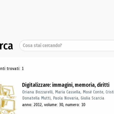
rca
Cerca
ultati di ricerca
ti trovati: 1
Digitalizzare: immagini, memoria, diritti
Oriana Bozzarelli, Maria Cassella, Mosé Conte, Cris
Donatella Mutti, Paola Novaria, Giulia Scarcia
anno: 2012, volume: 30, numero: 10