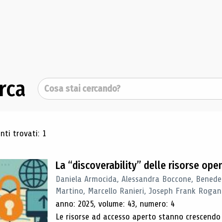
rca
Cerca
ultati di ricerca
ti trovati: 1
La “discoverability” delle risorse ope
Daniela Armocida, Alessandra Boccone, Benede
Martino, Marcello Ranieri, Joseph Frank Rogan
anno: 2025, volume: 43, numero: 4
Le risorse ad accesso aperto stanno crescend