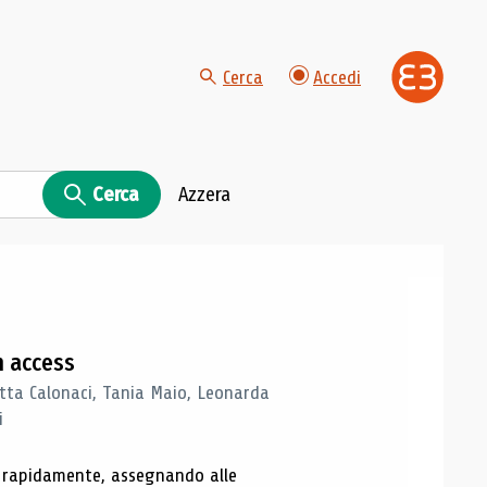
Cerca
Accedi
Cerca
Azzera
n access
tta Calonaci, Tania Maio, Leonarda
i
o rapidamente, assegnando alle