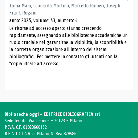
Tania Maio, Leonarda Martino, Marcello Ranieri, Joseph
Frank Rogani
anno: 2025, volume: 43, numero: 4
Le risorse ad accesso aperto stanno crescendo
rapidamente, assegnando alle biblioteche accademiche un
ruolo cruciale nel garantirne la visibilità, la scopribilità e
la corretta organizzazione all'interno dei sistemi
bibliografici. Per mettere in contatto gli utenti con la
“copia ideale ad accesso ...
Biblioteche oggi - EDITRICE BIBLIOGRAFICA srl
Sede legale: Via Lesmi 6 - 20123 - Milano
P.IVA, C.F. 01823660152
R.E.A. C.C.I.A.A. di Milano N. Rea 878486