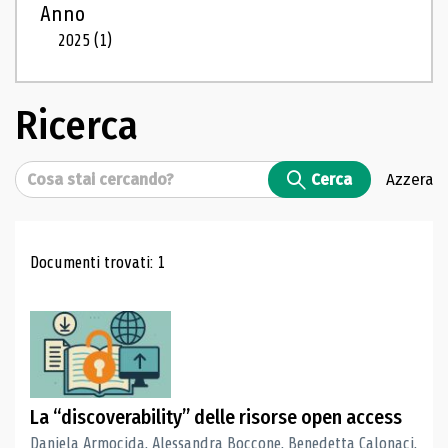
Anno
2025
(1)
Ricerca
Cerca
Cerca
Azzera
Risultati di ricerca
Documenti trovati: 1
La “discoverability” delle risorse open access
Daniela Armocida, Alessandra Boccone, Benedetta Calonaci,