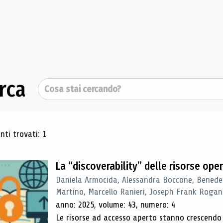
rca
Cerca
ultati di ricerca
ti trovati: 1
La “discoverability” delle risorse ope
Daniela Armocida, Alessandra Boccone, Benede
Martino, Marcello Ranieri, Joseph Frank Rogan
anno: 2025, volume: 43, numero: 4
Le risorse ad accesso aperto stanno crescend