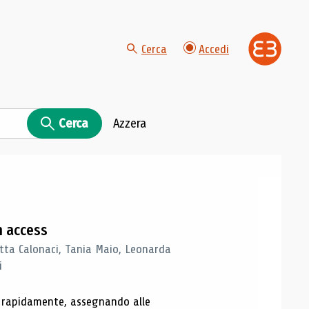
Cerca
Accedi
Cerca
Azzera
n access
tta Calonaci, Tania Maio, Leonarda
i
o rapidamente, assegnando alle