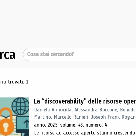
rca
Cerca
ultati di ricerca
ti trovati: 1
La “discoverability” delle risorse ope
Daniela Armocida, Alessandra Boccone, Benede
Martino, Marcello Ranieri, Joseph Frank Rogan
anno: 2025, volume: 43, numero: 4
Le risorse ad accesso aperto stanno crescend