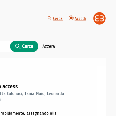
Cerca
Accedi
Cerca
Azzera
n access
tta Calonaci, Tania Maio, Leonarda
i
o rapidamente, assegnando alle