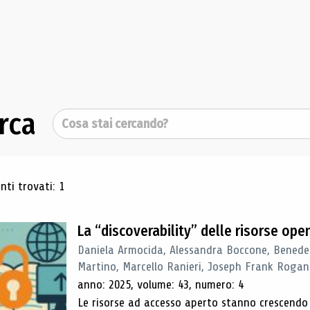
rca
Cerca
ultati di ricerca
ti trovati: 1
La “discoverability” delle risorse ope
Daniela Armocida, Alessandra Boccone, Benede
Martino, Marcello Ranieri, Joseph Frank Rogan
anno: 2025, volume: 43, numero: 4
Le risorse ad accesso aperto stanno crescend