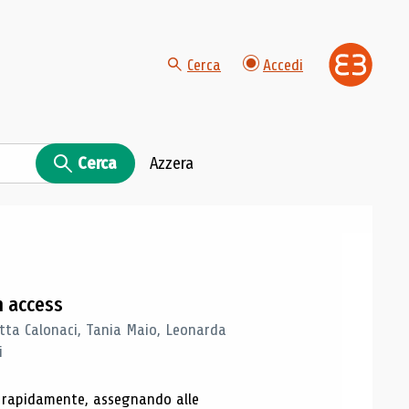
Cerca
Accedi
Cerca
Azzera
n access
tta Calonaci, Tania Maio, Leonarda
i
o rapidamente, assegnando alle