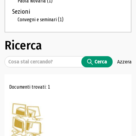
Paola Novaria
(1)
Sezioni
Convegni e seminari
(1)
Ricerca
Cerca
Cerca
Azzera
Risultati di ricerca
Documenti trovati: 1