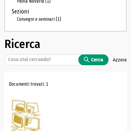
Paola Novaria
(1)
Sezioni
Convegni e seminari
(1)
Ricerca
Cerca
Cerca
Azzera
Risultati di ricerca
Documenti trovati: 1