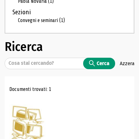
Paola Novaria
(1)
Sezioni
Convegni e seminari
(1)
Ricerca
Cerca
Cerca
Azzera
Risultati di ricerca
Documenti trovati: 1