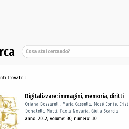
rca
Cerca
ultati di ricerca
ti trovati: 1
Digitalizzare: immagini, memoria, diritti
Oriana Bozzarelli, Maria Cassella, Mosé Conte, Cris
Donatella Mutti, Paola Novaria, Giulia Scarcia
anno: 2012, volume: 30, numero: 10