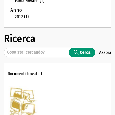
Paola Novaria
(1)
Anno
2012
(1)
Ricerca
Cerca
Cerca
Azzera
Risultati di ricerca
Documenti trovati: 1