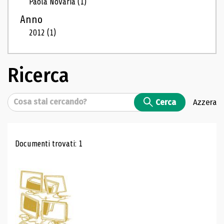
Paola Novaria
(1)
Anno
2012
(1)
Ricerca
Cerca
Cerca
Azzera
Risultati di ricerca
Documenti trovati: 1