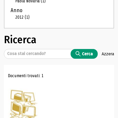
Paola Novaria
(1)
Anno
2012
(1)
Ricerca
Cerca
Cerca
Azzera
Risultati di ricerca
Documenti trovati: 1