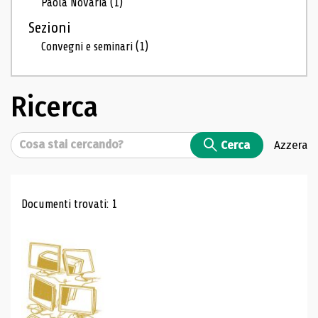
Paola Novaria
(1)
Sezioni
Convegni e seminari
(1)
Ricerca
Cerca
Cerca
Azzera
Risultati di ricerca
Documenti trovati: 1