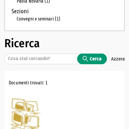
Paola Novaria
(1)
Sezioni
Convegni e seminari
(1)
Ricerca
Cerca
Cerca
Azzera
Risultati di ricerca
Documenti trovati: 1