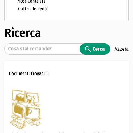
Mosé Conte
(1)
+ altri elementi
Ricerca
Cerca
Cerca
Azzera
Risultati di ricerca
Documenti trovati: 1