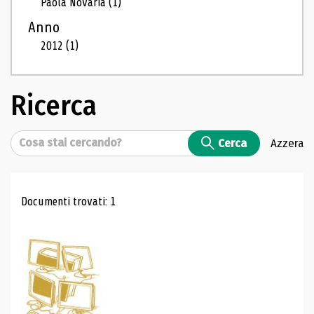
Paola Novaria
(1)
Anno
2012
(1)
Ricerca
Cerca
Cerca
Azzera
Risultati di ricerca
Documenti trovati: 1