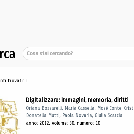
rca
Cerca
ultati di ricerca
ti trovati: 1
Digitalizzare: immagini, memoria, diritti
Oriana Bozzarelli, Maria Cassella, Mosé Conte, Cris
Donatella Mutti, Paola Novaria, Giulia Scarcia
anno: 2012, volume: 30, numero: 10